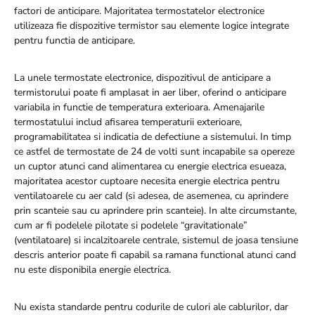
factori de anticipare. Majoritatea termostatelor electronice
utilizeaza fie dispozitive termistor sau elemente logice integrate
pentru functia de anticipare.
La unele termostate electronice, dispozitivul de anticipare a
termistorului poate fi amplasat in aer liber, oferind o anticipare
variabila in functie de temperatura exterioara. Amenajarile
termostatului includ afisarea temperaturii exterioare,
programabilitatea si indicatia de defectiune a sistemului. In timp
ce astfel de termostate de 24 de volti sunt incapabile sa opereze
un cuptor atunci cand alimentarea cu energie electrica esueaza,
majoritatea acestor cuptoare necesita energie electrica pentru
ventilatoarele cu aer cald (si adesea, de asemenea, cu aprindere
prin scanteie sau cu aprindere prin scanteie). In alte circumstante,
cum ar fi podelele pilotate si podelele “gravitationale”
(ventilatoare) si incalzitoarele centrale, sistemul de joasa tensiune
descris anterior poate fi capabil sa ramana functional atunci cand
nu este disponibila energie electrica.
Nu exista standarde pentru codurile de culori ale cablurilor, dar