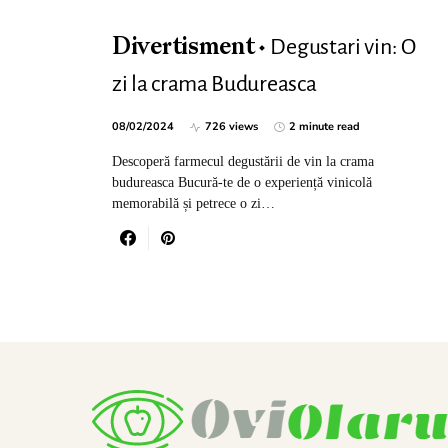
Degustari vin: O
Divertisment
zi la crama Budureasca
08/02/2024
726 views
2 minute read
Descoperă farmecul degustării de vin la crama
budureasca Bucură-te de o experiență vinicolă
memorabilă și petrece o zi…