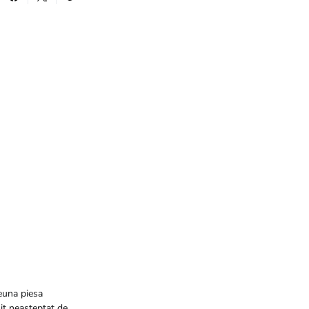
euna piesa
sit neasteptat de