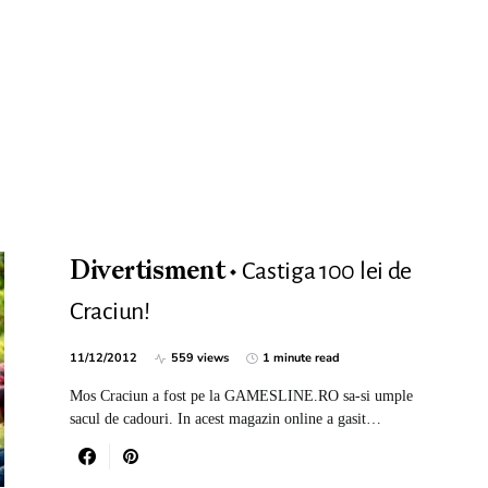
Castiga 100 lei de
Divertisment
Craciun!
11/12/2012
559 views
1 minute read
Mos Craciun a fost pe la GAMESLINE.RO sa-si umple
sacul de cadouri. In acest magazin online a gasit…