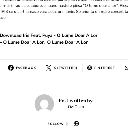
a n-ar fi rau sa colaboreze, luand nastere piesa “O lume doar a lor”. Pies
RIS ce o sa-l lanseze vara asta, prin iunie. Se anunta un mare concert la
ace.
Download Iris Feat. Puya - O Lume Doar A Lor
,
a - O Lume Doar A Lor
,
O Lume Doar A Lor
FACEBOOK
X (TWITTER)
PINTEREST
Post written by:
Ovi Olaru
FOLLOW