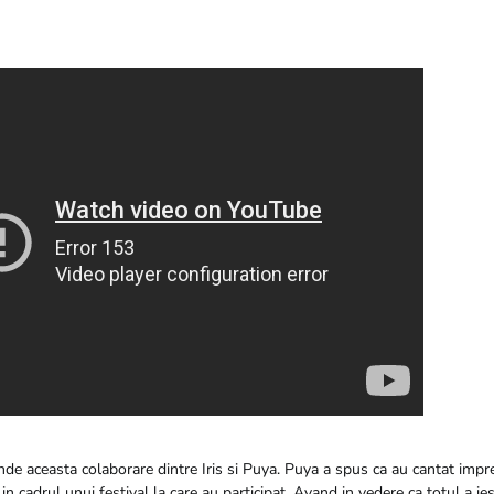
de aceasta colaborare dintre Iris si Puya. Puya a spus ca au cantat impr
 cadrul unui festival la care au participat. Avand in vedere ca totul a ie