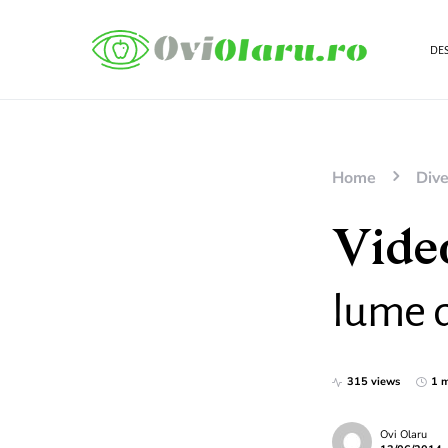
DES
Home
Dive
Video
lume d
315 views
1 m
Ovi Olaru