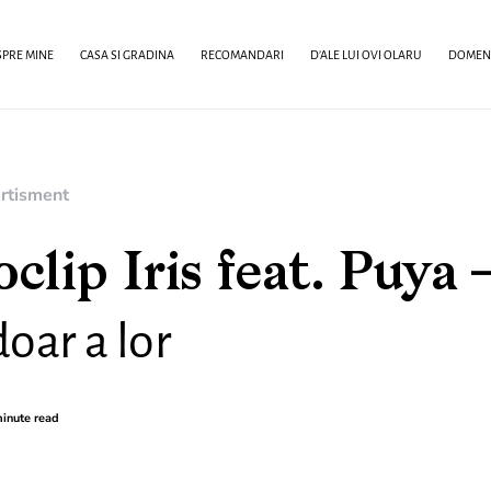
PRE MINE
CASA SI GRADINA
RECOMANDARI
D’ALE LUI OVI OLARU
DOMENI
rtisment
clip Iris feat. Puya 
oar a lor
inute read