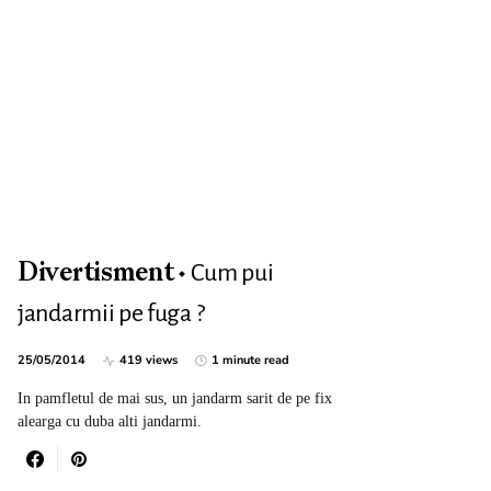
Cum pui
Divertisment
jandarmii pe fuga ?
25/05/2014
419 views
1 minute read
In pamfletul de mai sus, un jandarm sarit de pe fix
alearga cu duba alti jandarmi.