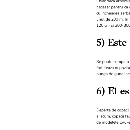
Chiar daca arborele
necesar pentru ca 
cu incheierea sarb
unul de 200 m. In 
120 cm si 200-300
5) Este
Se poate cumpara in
faciliteaza depozit
punga de gunoi se 
6) El es
Departe de copacii
si acum, copacii fa
de modelele low-en