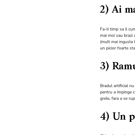
2) Ai m
Fa-ti timp sa il cum
mai moi sau brazi a
(mult mai ingusta l
un picior foarte st
3) Ramu
Bradul artificial n
pentru a impinge c
grele, fara a se rup
4) Un p