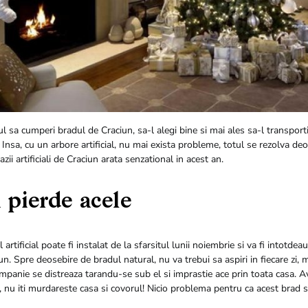
 sa cumperi bradul de Craciun, sa-l alegi bine si mai ales sa-l transporti 
 Insa, cu un arbore artificial, nu mai exista probleme, totul se rezolva deo
razii artificiali de Craciun arata senzational in acest an.
i pierde acele
artificial poate fi instalat de la sfarsitul lunii noiembrie si va fi intotdea
n. Spre deosebire de bradul natural, nu va trebui sa aspiri in fiecare zi, 
mpanie se distreaza tarandu-se sub el si imprastie ace prin toata casa. A
lo, nu iti murdareste casa si covorul! Nicio problema pentru ca acest brad s