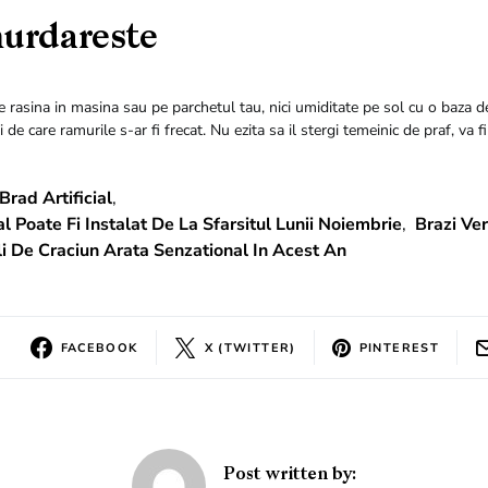
urdareste
de rasina in masina sau pe parchetul tau, nici umiditate pe sol cu ​​o baza 
 de care ramurile s-ar fi frecat. Nu ezita sa il stergi temeinic de praf, va f
Brad Artificial
,
al Poate Fi Instalat De La Sfarsitul Lunii Noiembrie
,
Brazi Ver
iali De Craciun Arata Senzational In Acest An
FACEBOOK
X (TWITTER)
PINTEREST
Post written by: