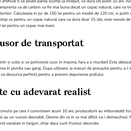
 artificial ti se poate parea scump la inceput, va dura cel putin 10 ani. A
amprenta sa de carbon sa fie mai buna decat un copac natural, care va tr
atorilor. Calculeaza in jur de 150 lei pentru un model de 120 cm, si putin
timp ce pentru un copac natural care va dura doar 15 zile, este nevoie de
 lei pentru un copac mai mare.
 usor de transportat
tr-o cutie si se potriveste usor in masina, fara a o murdari! Este detasab
area in pivnita sau garaj. Dupa utilizare, ia masuri de precautie pentru a-l
va descurca perfect) pentru a preveni depunerea prafului.
te cu adevarat realist
 smulsi pe care ii cunosteam acum 10 ani, producatorii au imbunatatit fo
lsi au un succes deosebit. Devine din ce in ce mai dificil sa-i demaschezi. F
d vandute in targuri, chiar daca sunt frumos decorate.