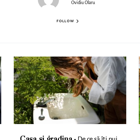
Ovidiu Olaru
FOLLOW
De ce să îți pui
Casa si gradina