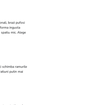
onali, brazi pufosi
o forma ingusta
n spatiu mic. Alege
oti schimba ramurile
atiuni putin mai