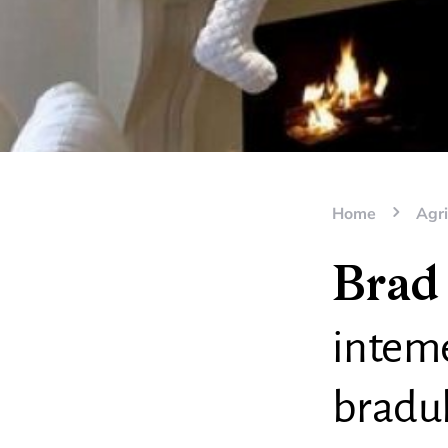
Home
Agri
Brad 
inteme
bradul