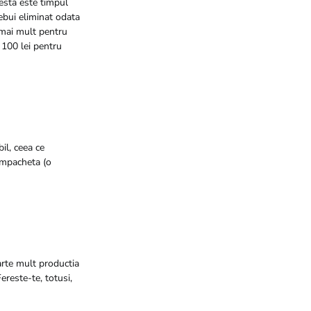
cesta este timpul
ebui eliminat odata
 mai mult pentru
 100 lei pentru
il, ceea ce
 impacheta (o
arte mult productia
ereste-te, totusi,