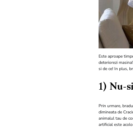
Este aproape timpul
deteriorezi masina!
si de ce! In plus, b
1) Nu-s
Prin urmare, bradul 
dimineata de Craciu
animalul tau de co
artificial este aco