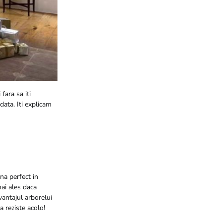
fara sa iti
data. Iti explicam
una perfect in
mai ales daca
vantajul arborelui
a reziste acolo!