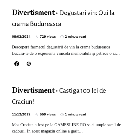
Degustari vin: O zi la
Divertisment
crama Budureasca
08/02/2024
729 views
2 minute read
Descoperă farmecul degustării de vin la crama budureasca
Bucură-te de o experiență vinicolă memorabilă și petrece o zi…
Castiga 100 lei de
Divertisment
Craciun!
11/12/2012
559 views
1 minute read
Mos Craciun a fost pe la GAMESLINE.RO sa-si umple sacul de
cadouri. In acest magazin online a gasit…