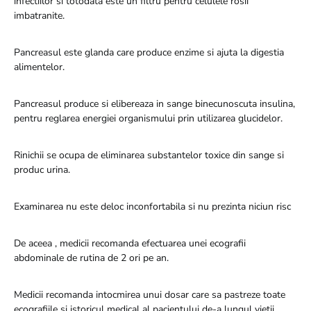
infectiilor si totodata este un filtru pentru celulele rosii
imbatranite.
Pancreasul este glanda care produce enzime si ajuta la digestia
alimentelor.
Pancreasul produce si elibereaza in sange binecunoscuta insulina,
pentru reglarea energiei organismului prin utilizarea glucidelor.
Rinichii se ocupa de eliminarea substantelor toxice din sange si
produc urina.
Examinarea nu este deloc inconfortabila si nu prezinta niciun risc
De aceea , medicii recomanda efectuarea unei ecografii
abdominale de rutina de 2 ori pe an.
Medicii recomanda intocmirea unui dosar care sa pastreze toate
ecografiile si istoricul medical al pacientului de-a lungul vietii.