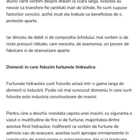
atunci cand vorbim despre afaceri la scara larga. Acestea au
nevoie sa transfere fie cantitati mari de lichide, fie sunt supuse
factorilor corozivi, astfel incat ele trebuie sa beneficieze de o
protectie aparte.
Iar dincolo de debit si de compozitia lichidului, mai vorbim si de
niste presiuni ridicate, care necesita, de asemenea, un proces de
fabricare si de etanseizare aparte.
Domenii in care folosim furtunele hidraulice
Furtunele hidraulice sunt folosite astazi intr-o gama larga de
domenii si industrii. Poate cel mai cunoscut domeniu in care sunt
folosite este industria constructoare de masini.
Pentru cine a deschis vreodata capota unei masini, cu siguranta a
vazut o multitudine de fire si de furtune, majoritatea dintre
acestea fiind hidraulice. Indiferent ca vorbim de furtune de
admisie sau de evacuare, acestea sunt aproape omniprezente in
constructia de autoturisme si autocamioane, dar si la tractoare