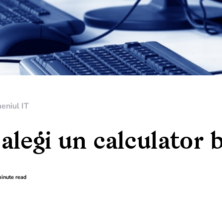
eniul IT
alegi un calculator 
inute read