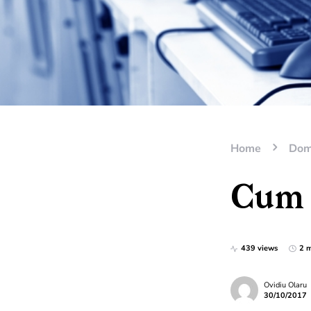
Home
Dom
Cum 
439 views
2 m
Ovidiu Olaru
30/10/2017