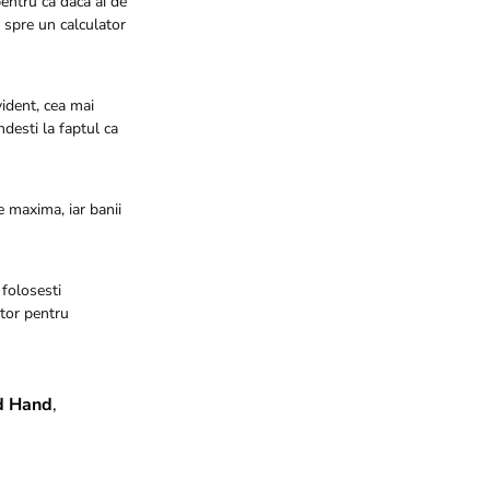
pentru ca daca ai de
a spre un calculator
vident, cea mai
desti la faptul ca
te maxima, iar banii
 folosesti
tor pentru
d Hand
,