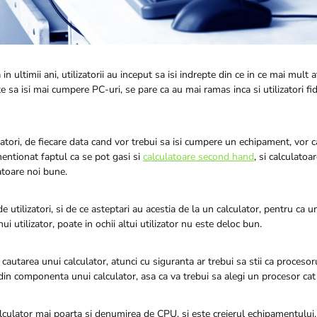
 in ultimii ani, utilizatorii au inceput sa isi indrepte din ce in ce mai mult 
ite sa isi mai cumpere PC-uri, se pare ca au mai ramas inca si utilizatori fid
lizatori, de fiecare data cand vor trebui sa isi cumpere un echipament, vor 
mentionat faptul ca se pot gasi si
calculatoare second hand
, si calculatoa
atoare noi bune.
e utilizatori, si de ce asteptari au acestia de la un calculator, pentru ca u
ui utilizator, poate in ochii altui utilizator nu este deloc bun.
in cautarea unui calculator, atunci cu siguranta ar trebui sa stii ca procesor
din componenta unui calculator, asa ca va trebui sa alegi un procesor cat
lculator mai poarta si denumirea de CPU, si este creierul echipamentului,