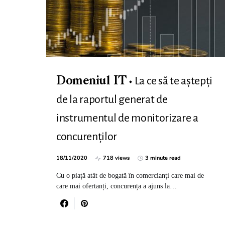
La ce să te aștepți
Domeniul IT
de la raportul generat de
instrumentul de monitorizare a
concurenților
18/11/2020
718 views
3 minute read
Cu o piață atât de bogată în comercianți care mai de
care mai ofertanți, concurența a ajuns la…