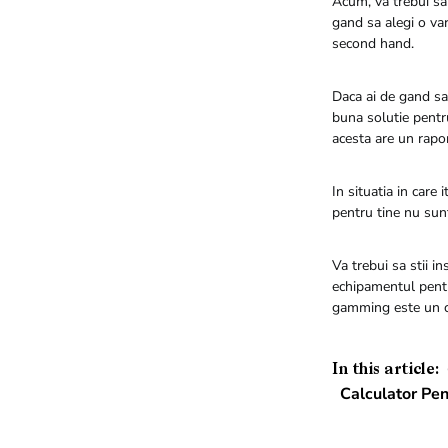
Acum, va trebui sa 
gand sa alegi o var
second hand.
Daca ai de gand sa 
buna solutie pentru
acesta are un rapor
In situatia in care
pentru tine nu sunt
Va trebui sa stii in
echipamentul pentr
gamming este un ca
In this article:
Calculator Pe