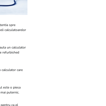
atentia spre
eli calculatoarelor
cauta un calculator
re refurbished
n calculator care
ul este o piesa
 mai puternic.
 pentru ca el