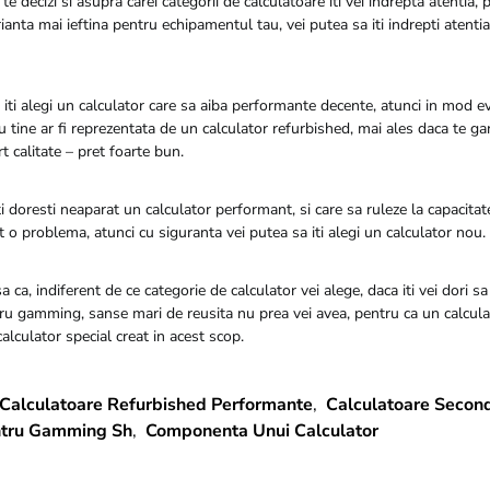
te decizi si asupra carei categorii de calculatoare iti vei indrepta atentia, 
ianta mai ieftina pentru echipamentul tau, vei putea sa iti indrepti atenti
iti alegi un calculator care sa aiba performante decente, atunci in mod e
 tine ar fi reprezentata de un calculator refurbished, mai ales daca te gan
t calitate – pret foarte bun.
 iti doresti neaparat un calculator performant, si care sa ruleze la capacita
 o problema, atunci cu siguranta vei putea sa iti alegi un calculator nou.
sa ca, indiferent de ce categorie de calculator vei alege, daca iti vei dori sa
u gamming, sanse mari de reusita nu prea vei avea, pentru ca un calcula
lculator special creat in acest scop.
Calculatoare Refurbished Performante
,
Calculatoare Secon
ntru Gamming Sh
,
Componenta Unui Calculator