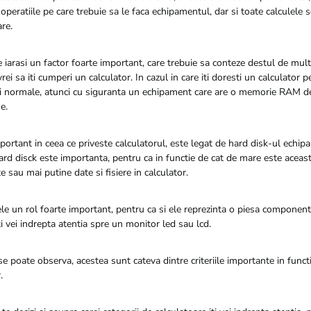
peratiile pe care trebuie sa le faca echipamentul, dar si toate calculele so
re.
arasi un factor foarte important, care trebuie sa conteze destul de mult 
i sa iti cumperi un calculator. In cazul in care iti doresti un calculator pe
ri normale, atunci cu siguranta un echipament care are o memorie RAM de
e.
ortant in ceea ce priveste calculatorul, este legat de hard disk-ul echip
rd disck este importanta, pentru ca in functie de cat de mare este aceast
 sau mai putine date si fisiere in calculator.
le un rol foarte important, pentru ca si ele reprezinta o piesa component 
iti vei indrepta atentia spre un monitor led sau lcd.
e poate observa, acestea sunt cateva dintre criteriile importante in functie
.