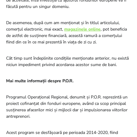
de activitate, însă investiția cu ajutorul fondurilor europene va fi
făcută pentru un singur domeniu.
De asemenea, după cum am menționat și în titlul articolului,
comerțul electronic, mai exact,
magazinele online
, pot beneficia
de astfel de susținere financiară, această ramură a comerțului
fiind din ce în ce mai prezentă în viața de zi cu zi.
Cât timp sunt îndeplinite condițiile menționate anterior, nu există
niciun impediment privind acordarea acestor sume de bani.
Mai multe informații despre P.O.R.
Programul Operațional Regional, denumit și P.O.R. reprezintă un
proiect cofinanțat din fonduri europene, având ca scop principal
susținerea afacerilor mici și mijlocii dar și impulsionarea viitorilor
antreprenori.
Acest program se desfășoară pe perioada 2014-2020, fiind