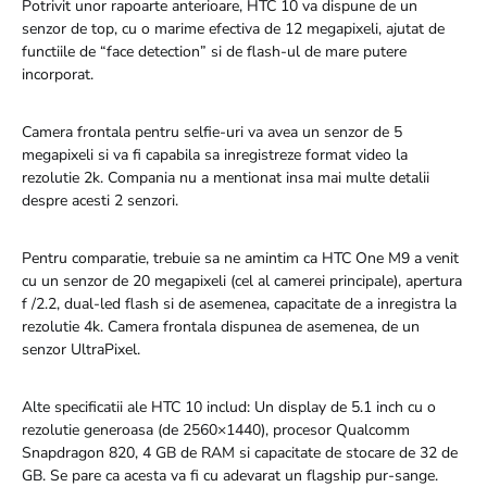
Potrivit unor rapoarte anterioare, HTC 10 va dispune de un
senzor de top, cu o marime efectiva de 12 megapixeli, ajutat de
functiile de “face detection” si de flash-ul de mare putere
incorporat.
Camera frontala pentru selfie-uri va avea un senzor de 5
megapixeli si va fi capabila sa inregistreze format video la
rezolutie 2k. Compania nu a mentionat insa mai multe detalii
despre acesti 2 senzori.
Pentru comparatie, trebuie sa ne amintim ca HTC One M9 a venit
cu un senzor de 20 megapixeli (cel al camerei principale), apertura
f /2.2, dual-led flash si de asemenea, capacitate de a inregistra la
rezolutie 4k. Camera frontala dispunea de asemenea, de un
senzor UltraPixel.
Alte specificatii ale HTC 10 includ: Un display de 5.1 inch cu o
rezolutie generoasa (de 2560×1440), procesor Qualcomm
Snapdragon 820, 4 GB de RAM si capacitate de stocare de 32 de
GB. Se pare ca acesta va fi cu adevarat un flagship pur-sange.