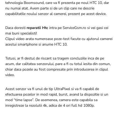
tehnologia Boomsound, care va fi prezenta pe noul HTC 10, dar
nu numai atat. Avem parte si de un clip care ne descrie
capabilitatile noului senzor al camerei, prezent pe acest device.
Daca doresti
reparatii Htc
intra pe ServiceGsm.ro si vei gasi cei
mai buni specialisti!
Clipul video arata numeroase poze-test facute cu ajutorul camerei
acestui smartphone si anume HTC 10.
Totusi, ar fi destul de riscant sa tragem concluziile inca de pe
acum, dar calitatea senzorului, pare a fi cu totul iesita din comun,
chiar daca pozele au fost compresate prin introducerea in clipul
video.
Acest senzor va fi unul de tip UltraPixel si va fi capabil de
efectuarea pozelor in mod rapid, burst, avand la dispozitie si un
mod “time lapse”. De asemenea, camera este capabila sa
inregistreze la rezolutii 4k, adica de 4 ori full hd 1080p.