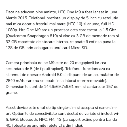
Daca ne aducem bine aminte, HTC One M9 a fost lansat in luna
Martie 2015. Telefonul prezinta un display de 5 inch cu rezolutie
mai mica decat a fratelui mai mare (HTC 10) si anume, full HD
1080p. Htc One M9 are un procesor octa core tactat la 1.5 Ghz
(Qualcomm Snapdragon 810) si vine cu 3 GB de memorie ram si
32 GB capacitate de stocare interna, ce poate fi extinsa pana la
128 de GB, prin adaugarea unui card Micro SD.
Camera principala de pe M9 este de 20 megapixeli iar cea
secundara de 5 (de tip ultrapixel). Telefonul functioneaza cu
sistemul de operare Android 5.0 si dispune de un acumulator de
2840 mAh, care nu se poate insa inlocui (non-removable).
Dimensiunile sunt de 144.6×69.7×9.61 mm si cantareste 157 de
grame.
Acest device este unul de tip single-sim si accepta si nano-sim-
uri. Optiunile de conectivitate sunt destul de variate si includ: wi-
fi, GPS, bluetooth, NFC, FM, 4G (cu suport extins pentru banda
40, folosita pe anumite retele LTE din India).