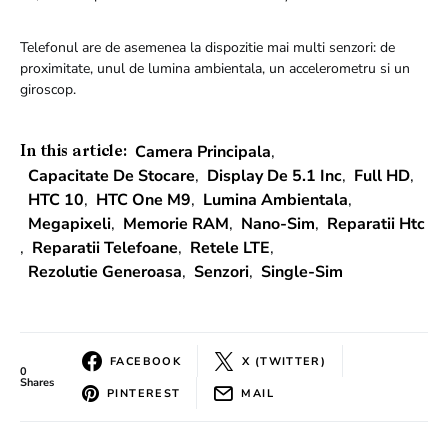
Telefonul are de asemenea la dispozitie mai multi senzori: de
proximitate, unul de lumina ambientala, un accelerometru si un
giroscop.
Camera Principala
,
In this article:
Capacitate De Stocare
,
Display De 5.1 Inc
,
Full HD
,
HTC 10
,
HTC One M9
,
Lumina Ambientala
,
Megapixeli
,
Memorie RAM
,
Nano-Sim
,
Reparatii Htc
,
Reparatii Telefoane
,
Retele LTE
,
Rezolutie Generoasa
,
Senzori
,
Single-Sim
FACEBOOK
X (TWITTER)
0
Shares
PINTEREST
MAIL