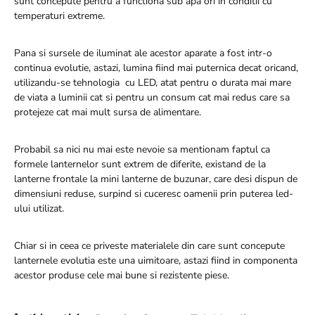
sunt concepute pentru a functiona sub apa ori in conditii cu
temperaturi extreme.
Pana si sursele de iluminat ale acestor aparate a fost intr-o
continua evolutie, astazi, lumina fiind mai puternica decat oricand,
utilizandu-se tehnologia cu LED, atat pentru o durata mai mare
de viata a luminii cat si pentru un consum cat mai redus care sa
protejeze cat mai mult sursa de alimentare.
Probabil sa nici nu mai este nevoie sa mentionam faptul ca
formele lanternelor sunt extrem de diferite, existand de la
lanterne frontale la mini lanterne de buzunar, care desi dispun de
dimensiuni reduse, surpind si cuceresc oamenii prin puterea led-
ului utilizat.
Chiar si in ceea ce priveste materialele din care sunt concepute
lanternele evolutia este una uimitoare, astazi fiind in componenta
acestor produse cele mai bune si rezistente piese.