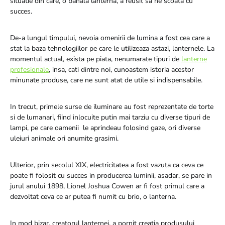
situatie din care, o banala lanterna, a reusit sa ne scoata cu
succes.
De-a lungul timpului, nevoia omenirii de lumina a fost cea care a
stat la baza tehnologiilor pe care le utilizeaza astazi, lanternele. La
momentul actual, exista pe piata, nenumarate tipuri de
lanterne
profesionale
, insa, cati dintre noi, cunoastem istoria acestor
minunate produse, care ne sunt atat de utile si indispensabile.
In trecut, primele surse de iluminare au fost reprezentate de torte
si de lumanari, fiind inlocuite putin mai tarziu cu diverse tipuri de
lampi, pe care oamenii le aprindeau folosind gaze, ori diverse
uleiuri animale ori anumite grasimi.
Ulterior, prin secolul XIX, electricitatea a fost vazuta ca ceva ce
poate fi folosit cu succes in producerea luminii, asadar, se pare in
jurul anului 1898, Lionel Joshua Cowen ar fi fost primul care a
dezvoltat ceva ce ar putea fi numit cu brio, o lanterna.
In mod bizar, creatorul lanternei, a pornit creatia produsului