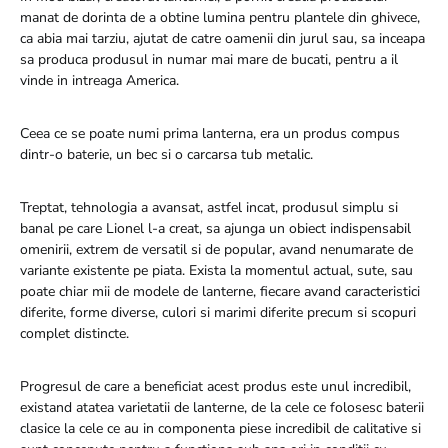
manat de dorinta de a obtine lumina pentru plantele din ghivece,
ca abia mai tarziu, ajutat de catre oamenii din jurul sau, sa inceapa
sa produca produsul in numar mai mare de bucati, pentru a il
vinde in intreaga America.
Ceea ce se poate numi prima lanterna, era un produs compus
dintr-o baterie, un bec si o carcarsa tub metalic.
Treptat, tehnologia a avansat, astfel incat, produsul simplu si
banal pe care Lionel l-a creat, sa ajunga un obiect indispensabil
omenirii, extrem de versatil si de popular, avand nenumarate de
variante existente pe piata. Exista la momentul actual, sute, sau
poate chiar mii de modele de lanterne, fiecare avand caracteristici
diferite, forme diverse, culori si marimi diferite precum si scopuri
complet distincte.
Progresul de care a beneficiat acest produs este unul incredibil,
existand atatea varietatii de lanterne, de la cele ce folosesc baterii
clasice la cele ce au in componenta piese incredibil de calitative si