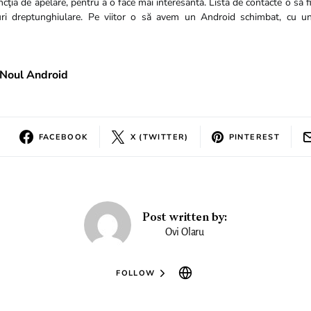
cţia de apelare, pentru a o face mai interesantă. Lista de contacte o să fi
uri dreptunghiulare. Pe viitor o să avem un Android schimbat, cu u
Noul Android
FACEBOOK
X (TWITTER)
PINTEREST
Post written by:
Ovi Olaru
FOLLOW