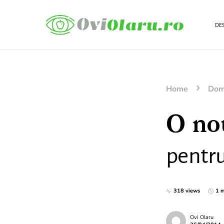
DES
Home
Dom
O no
pentr
318 views
1 m
Ovi Olaru