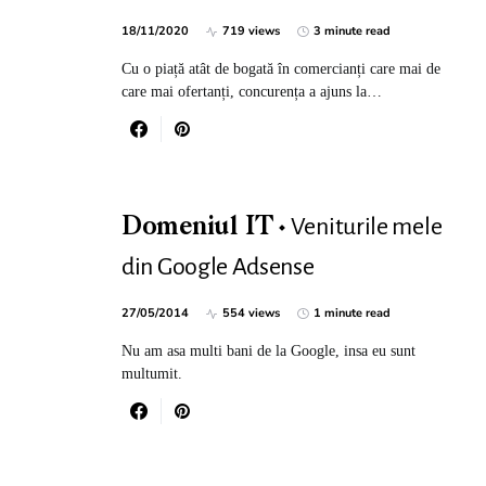
18/11/2020
719 views
3 minute read
Cu o piață atât de bogată în comercianți care mai de
care mai ofertanți, concurența a ajuns la…
Veniturile mele
Domeniul IT
din Google Adsense
27/05/2014
554 views
1 minute read
Nu am asa multi bani de la Google, insa eu sunt
multumit.