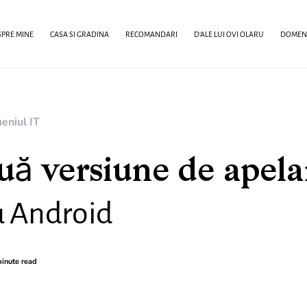
PRE MINE
CASA SI GRADINA
RECOMANDARI
D’ALE LUI OVI OLARU
DOMENI
eniul IT
uă versiune de apela
u Android
inute read