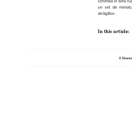
schimba în bine fun
un set de miniat
atrăgător.
In this article:
0 Shares