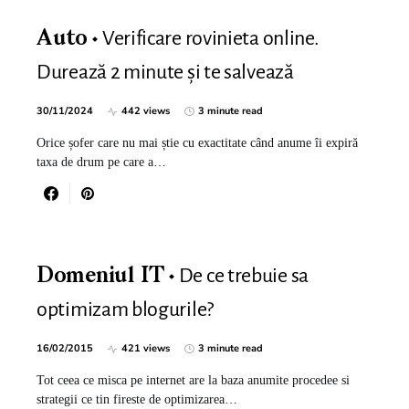
Verificare rovinieta online.
Auto
Durează 2 minute și te salvează
30/11/2024
442 views
3 minute read
Orice șofer care nu mai știe cu exactitate când anume îi expiră
taxa de drum pe care a…
De ce trebuie sa
Domeniul IT
optimizam blogurile?
16/02/2015
421 views
3 minute read
Tot ceea ce misca pe internet are la baza anumite procedee si
strategii ce tin fireste de optimizarea…