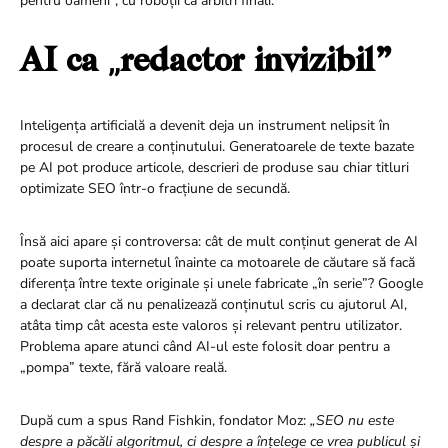
pentru oameni”, cu roboții ca arbitri finali.
AI ca „redactor invizibil”
Inteligența artificială a devenit deja un instrument nelipsit în
procesul de creare a conținutului. Generatoarele de texte bazate
pe AI pot produce articole, descrieri de produse sau chiar titluri
optimizate SEO într-o fracțiune de secundă.
Însă aici apare și controversa: cât de mult conținut generat de AI
poate suporta internetul înainte ca motoarele de căutare să facă
diferența între texte originale și unele fabricate „în serie”? Google
a declarat clar că nu penalizează conținutul scris cu ajutorul AI,
atâta timp cât acesta este valoros și relevant pentru utilizator.
Problema apare atunci când AI-ul este folosit doar pentru a
„pompa” texte, fără valoare reală.
După cum a spus Rand Fishkin, fondator Moz:
„SEO nu este
despre a păcăli algoritmul, ci despre a înțelege ce vrea publicul și