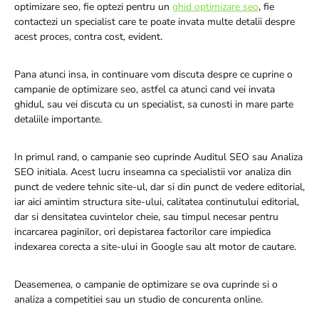
optimizare seo, fie optezi pentru un
ghid optimizare seo
, fie
contactezi un specialist care te poate invata multe detalii despre
acest proces, contra cost, evident.
Pana atunci insa, in continuare vom discuta despre ce cuprine o
campanie de optimizare seo, astfel ca atunci cand vei invata
ghidul, sau vei discuta cu un specialist, sa cunosti in mare parte
detaliile importante.
In primul rand, o campanie seo cuprinde Auditul SEO sau Analiza
SEO initiala. Acest lucru inseamna ca specialistii vor analiza din
punct de vedere tehnic site-ul, dar si din punct de vedere editorial,
iar aici amintim structura site-ului, calitatea continutului editorial,
dar si densitatea cuvintelor cheie, sau timpul necesar pentru
incarcarea paginilor, ori depistarea factorilor care impiedica
indexarea corecta a site-ului in Google sau alt motor de cautare.
Deasemenea, o campanie de optimizare se ova cuprinde si o
analiza a competitiei sau un studio de concurenta online.