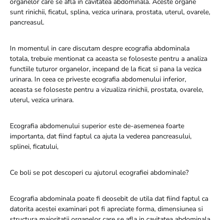
organelor care se afla in cavitatea abdominala. Aceste organe
sunt rinichii, ficatul, splina, vezica urinara, prostata, uterul, ovarele,
pancreasul.
In momentul in care discutam despre ecografia abdominala
totala, trebuie mentionat ca aceasta se foloseste pentru a analiza
functiile tuturor organelor, incepand de la ficat si pana la vezica
urinara. In ceea ce priveste ecografia abdomenului inferior,
aceasta se foloseste pentru a vizualiza rinichii, prostata, ovarele,
uterul, vezica urinara.
Ecografia abdomenului superior este de-asemenea foarte
importanta, dat fiind faptul ca ajuta la vederea pancreasului,
splinei, ficatului,
Ce boli se pot descoperi cu ajutorul ecografiei abdominale?
Ecografia abdominala poate fi deosebit de utila dat fiind faptul ca
datorita acestei examinari pot fi apreciate forma, dimensiunea si
structura majoritatii organelor care se afla in cavitatea abdominala