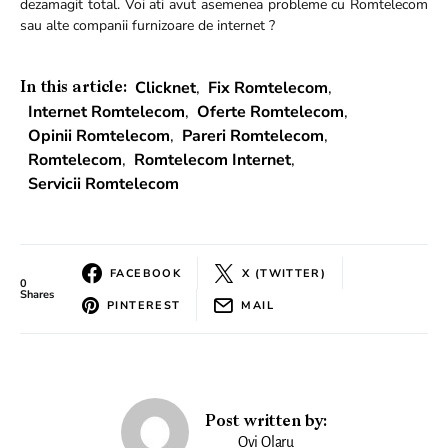
dezamagit total. Voi ati avut asemenea probleme cu Romtelecom
sau alte companii furnizoare de internet ?
Clicknet
,
Fix Romtelecom
,
In this article:
Internet Romtelecom
,
Oferte Romtelecom
,
Opinii Romtelecom
,
Pareri Romtelecom
,
Romtelecom
,
Romtelecom Internet
,
Servicii Romtelecom
FACEBOOK
X (TWITTER)
0
Shares
PINTEREST
MAIL
Post written by:
Ovi Olaru