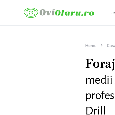
DES
Home
Casa
Foraj
medii 
profes
Drill