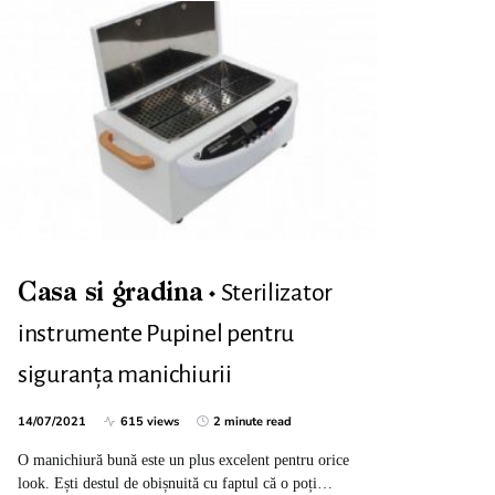
Sterilizator
Casa si gradina
instrumente Pupinel pentru
siguranța manichiurii
14/07/2021
615 views
2 minute read
O manichiură bună este un plus excelent pentru orice
look. Ești destul de obișnuită cu faptul că o poți…