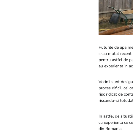
Puturile de apa me
s-au mutat recent l
pentru astfel de pu
au experienta in a
Vecinii sunt desig
proces dificil, cei
risc ridicat de con
riscandu-si totod
In astfel de situat
cu experienta ce c
din Romania.