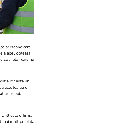
lte persoane care
e a apei, opteaza
 persoanelor care nu
ecutia lor este un
nsa acestea au un
t ar trebui,
 Drill este o firma
t mai mult pe piata