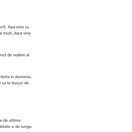
orit. Apa este cu
ai mult, daca vine
punct de vedere al
rienta in domeniu
si sa te bucuri de
te de ultima
litate si de lunga