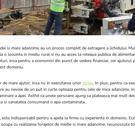
die si mare adancime au un proces complet de extragere a lichidului. Mu
a o locuinta in mediu rural si nu au acces la reteaua publica de alimentar
turi, insa pentru a economisi din punct de vedere financiar, cer ajutorul
cest domeniu.
ur de mare ajutor, insa nu in executarea unor
foraje
. In plus, pentru ca ex
 care au nevoie de un put in curte opteaza pentru cele de mica adancime, i
taminare a apei. Astfel ca unele persoane ajung sa plateasca mai mult deca
ata si sanatatea consumand o apa contaminata.
ii, este indispensabil pentru a apela la firme cu experienta in domeniu. Eco
e ocupa cu realizarea forajelor de medie si mare adancime, recunoscuta to