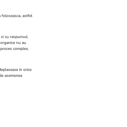
a foloseasca, astfel
 si cu raspunsul.
 organice nu au
n proces complex,
deplaseaza in orice
i de asemenea