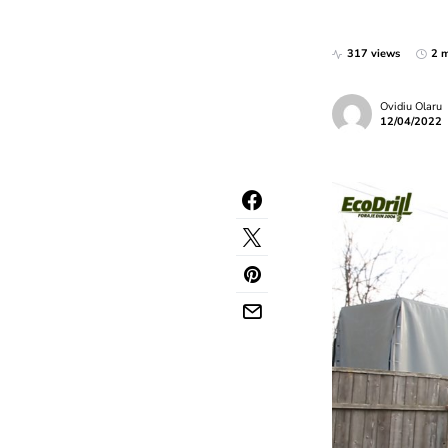
317 views
2 m
Ovidiu Olaru
12/04/2022