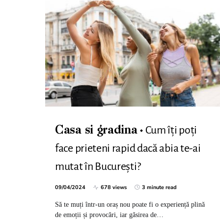
Cum îți poți
Casa si gradina
face prieteni rapid dacă abia te-ai
mutat în București?
09/04/2024
678 views
3 minute read
Să te muți într-un oraș nou poate fi o experiență plină
de emoții și provocări, iar găsirea de…