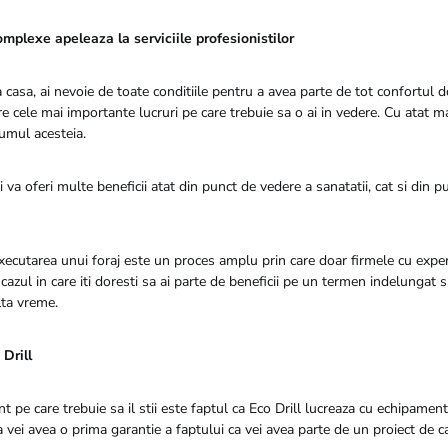
mplexe apeleaza la serviciile profesionistilor
 casa, ai nevoie de toate conditiile pentru a avea parte de tot confortul d
e cele mai importante lucruri pe care trebuie sa o ai in vedere. Cu atat m
umul acesteia.
ti va oferi multe beneficii atat din punct de vedere a sanatatii, cat si din 
executarea unui foraj este un proces amplu prin care doar firmele cu expe
 cazul in care iti doresti sa ai parte de beneficii pe un termen indelungat 
lta vreme.
Drill
 pe care trebuie sa il stii este faptul ca Eco Drill lucreaza cu echipamen
a vei avea o prima garantie a faptului ca vei avea parte de un proiect de ca