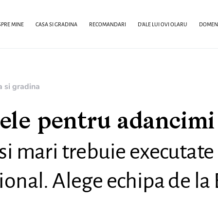
PRE MINE
CASA SI GRADINA
RECOMANDARI
D’ALE LUI OVI OLARU
DOMENI
 si gradina
ele pentru adancimi
si mari trebuie executate
ional. Alege echipa de la