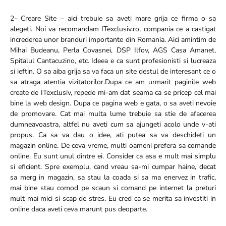
2- Creare Site – aici trebuie sa aveti mare grija ce firma o sa
alegeti. Noi va recomandam ITexclusiv.ro, compania ce a castigat
increderea unor branduri importante din Romania. Aici amintim de
Mihai Budeanu, Perla Covasnei, DSP Ilfov, AGS Casa Amanet,
Spitalul Cantacuzino, etc. Ideea e ca sunt profesionisti si lucreaza
si ieftin. O sa aiba grija sa va faca un site destul de interesant ce o
sa atraga atentia vizitatorilor.Dupa ce am urmarit paginile web
create de ITexclusiv, repede mi-am dat seama ca se pricep cel mai
bine la web design. Dupa ce pagina web e gata, o sa aveti nevoie
de promovare. Cat mai multa lume trebuie sa stie de afacerea
dumneavoastra, altfel nu aveti cum sa ajungeti acolo unde v-ati
propus. Ca sa va dau o idee, ati putea sa va deschideti un
magazin online. De ceva vreme, multi oameni prefera sa comande
online. Eu sunt unul dintre ei. Consider ca asa e mult mai simplu
si eficient. Spre exemplu, cand vreau sa-mi cumpar haine, decat
sa merg in magazin, sa stau la coada si sa ma enervez in trafic,
mai bine stau comod pe scaun si comand pe internet la preturi
mult mai mici si scap de stres. Eu cred ca se merita sa investiti in
online daca aveti ceva marunt pus deoparte.