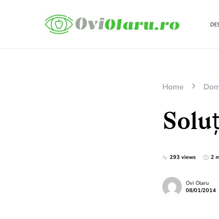
DES
Home
Dom
Soluți
293 views
2 m
Ovi Olaru
08/01/2014