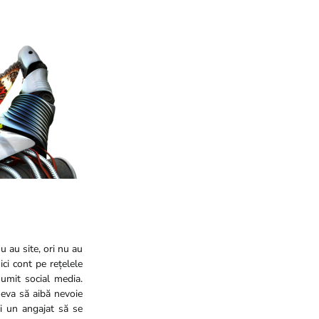
u au site, ori nu au
ci cont pe rețelele
numit social media.
neva să aibă nevoie
ți un angajat să se