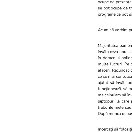
ocupe de prezența 
se pot ocupa de tr
programe ce pot să 
Acum să vorbim puț
Majoritatea oamenil
învăța ceva nou, al
în domeniul pnlin
multe lucruri. Pe 
afaceri. Recunosc 
ce se mai conecteaz
ajutat să învăț lu
funcționează, să ma
mă chinuiam să învă
laptopuri la care
treburile mele sau
După munca depusă 
Încercați să folosi