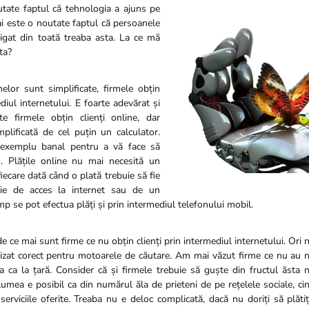
tate faptul că tehnologia a ajuns pe
ai este o noutate faptul că persoanele
tigat din toată treaba asta. La ce mă
ta?
rmelor sunt simplificate, firmele obțin
ediul internetului. E foarte adevărat și
e firmele obțin clienți online, dar
mplificată de cel puțin un calculator.
exemplu banal pentru a vă face să
n. Plățile online nu mai necesită un
ecare dată când o plată trebuie să fie
oie de acces la internet sau de un
mp se pot efectua plăți și prin intermediul telefonului mobil.
 ce mai sunt firme ce nu obțin clienți prin intermediul internetului. Ori n
izat corect pentru motoarele de căutare. Am mai văzut firme ce nu au ni
ea ca la țară. Consider că și firmele trebuie să guște din fructul ăsta 
lumea e posibil ca din numărul ăla de prieteni de pe rețelele sociale, ci
erviciile oferite. Treaba nu e deloc complicată, dacă nu doriți să plăti