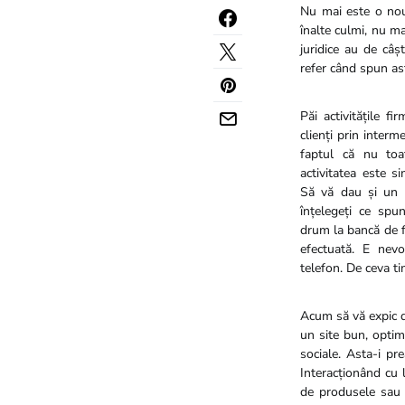
Nu mai este o nou
înalte culmi, nu m
juridice au de câș
refer când spun as
Păi activitățile fi
clienți prin interm
faptul că nu toat
activitatea este si
Să vă dau și un 
înțelegeți ce spu
drum la bancă de fi
efectuată. E nev
telefon. De ceva ti
Acum să vă expic de
un site bun, optim
sociale. Asta-i pr
Interacționând cu 
de produsele sau s