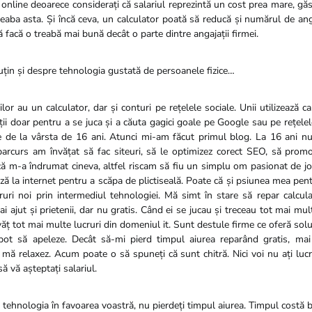
online deoarece considerați că salariul reprezintă un cost prea mare, găsi
eaba asta. Și încă ceva, un calculator poată să reducă și numărul de ang
facă o treabă mai bună decât o parte dintre angajații firmei.
in și despre tehnologia gustată de persoanele fizice…
or au un calculator, dar și conturi pe rețelele sociale. Unii utilizează c
ții doar pentru a se juca și a căuta gagici goale pe Google sau pe rețelel
e de la vârsta de 16 ani. Atunci mi-am făcut primul blog. La 16 ani nu
parcurs am învățat să fac siteuri, să le optimizez corect SEO, să prom
că m-a îndrumat cineva, altfel riscam să fiu un simplu om pasionat de j
ă la internet pentru a scăpa de plictiseală. Poate că și psiunea mea pentr
cruri noi prin intermediul tehnologiei. Mă simt în stare să repar calcu
i ajut și prietenii, dar nu gratis. Când ei se jucau și treceau tot mai multe
ț tot mai multe lucruri din domeniul it. Sunt destule firme ce oferă soluti
 pot să apeleze. Decât să-mi pierd timpul aiurea reparând gratis, m
 mă relaxez. Acum poate o să spuneți că sunt chitră. Nici voi nu ați lucra
vă așteptați salariul.
ți tehnologia în favoarea voastră, nu pierdeți timpul aiurea. Timpul costă b