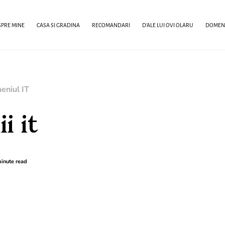
PRE MINE
CASA SI GRADINA
RECOMANDARI
D’ALE LUI OVI OLARU
DOMENI
eniul IT
i it
inute read