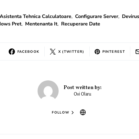
Asistenta Tehnica Calculatoare
,
Configurare Server
,
Deviru
dows Pret
,
Mentenanta It
,
Recuperare Date
FACEBOOK
X (TWITTER)
PINTEREST
Post written by:
Ovi Olaru
FOLLOW