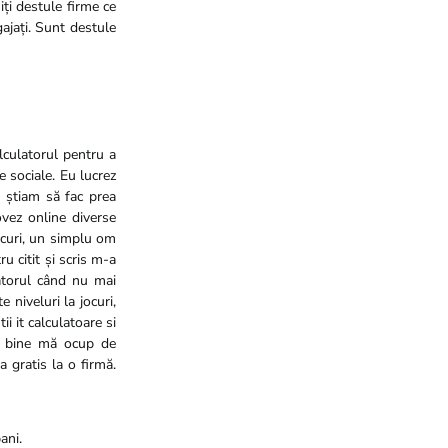
ți destule firme ce
ajați. Sunt destule
alculatorul pentru a
e sociale. Eu lucrez
 știam să fac prea
ovez online diverse
ocuri, un simplu om
u citit și scris m-a
latorul când nu mai
 niveluri la jocuri,
i it calculatoare si
ai bine mă ocup de
 gratis la o firmă.
ani.