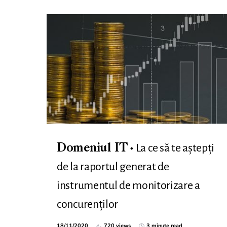
La ce să te aștepți
Domeniul IT
de la raportul generat de
instrumentul de monitorizare a
concurenților
18/11/2020
720 views
3 minute read