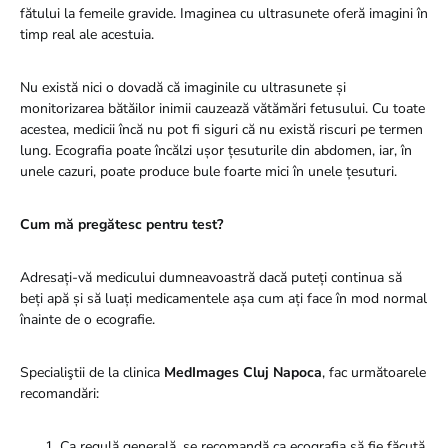
fătului la femeile gravide. Imaginea cu ultrasunete oferă imagini în
timp real ale acestuia.
Nu există nici o dovadă că imaginile cu ultrasunete și
monitorizarea bătăilor inimii cauzează vătămări fetusului. Cu toate
acestea, medicii încă nu pot fi siguri că nu există riscuri pe termen
lung. Ecografia poate încălzi ușor țesuturile din abdomen, iar, în
unele cazuri, poate produce bule foarte mici în unele țesuturi.
Cum mă pregătesc pentru test?
Adresați-vă medicului dumneavoastră dacă puteți continua să
beți apă și să luați medicamentele așa cum ați face în mod normal
înainte de o ecografie.
Specialiştii de la clinica
MedImages Cluj
Napoca
, fac următoarele
recomandări:
Ca regulă generală, se recomandă ca ecografia să fie făcută