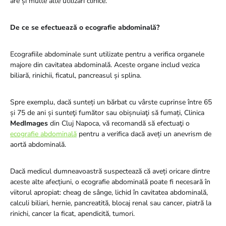
are și multe alte utilizări clinice.
De ce se efectuează o ecografie abdominală?
Ecografiile abdominale sunt utilizate pentru a verifica organele
majore din cavitatea abdominală. Aceste organe includ vezica
biliară, rinichii, ficatul, pancreasul și splina.
Spre exemplu, dacă sunteți un bărbat cu vârste cuprinse între 65
și 75 de ani și sunteţi fumător sau obișnuiaţi să fumați, Clinica
MedImages
din Cluj Napoca, vă recomandă să efectuaţi o
ecografie abdominală
pentru a verifica dacă aveți un anevrism de
aortă abdominală.
Dacă medicul dumneavoastră suspectează că aveți oricare dintre
aceste alte afecțiuni, o ecografie abdominală poate fi necesară în
viitorul apropiat: cheag de sânge, lichid în cavitatea abdominală,
calculi biliari, hernie, pancreatită, blocaj renal sau cancer, piatră la
rinichi, cancer la ficat, apendicită, tumori.