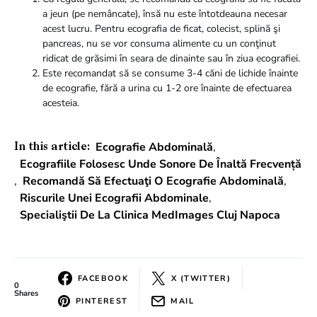
a jeun (pe nemâncate), însă nu este întotdeauna necesar
acest lucru. Pentru ecografia de ficat, colecist, splină şi
pancreas, nu se vor consuma alimente cu un conţinut
ridicat de grăsimi în seara de dinainte sau în ziua ecografiei.
Este recomandat să se consume 3-4 căni de lichide înainte
de ecografie, fără a urina cu 1-2 ore înainte de efectuarea
acesteia.
Ecografie Abdominală
,
In this article:
Ecografiile Folosesc Unde Sonore De Înaltă Frecvență
,
Recomandă Să Efectuaţi O Ecografie Abdominală
,
Riscurile Unei Ecografii Abdominale
,
Specialiştii De La Clinica MedImages Cluj Napoca
FACEBOOK
X (TWITTER)
0
Shares
PINTEREST
MAIL