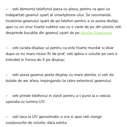
– veti demonta telefonul piesa cu piesa, pentru ca apoi sa
indepartati geamul spart al smartphone-ului. Se recomanda
incalzirea geamului spart de pe telefon pentru a se putea dezlipi,
apoi cu un snur foarte subtire sau cu o carte de joc din plastic veti
desprinde bucatile din geamul spart de pe
display Samsung
;
– veti curata display-ul pentru ca este foarte murdar si doar
dupa ce nu mare niciun fir de praf, veti aplica o solutie pe care o
intindeti in forma de X pe display;
– veti aseza geamul peste display cu mare atentie, si veti da
bulele de aer afara, impingandu-le catre exteriorul geamului;
– veti prinde telefonul in clesti pentru a-l pune la o veioza
speciala cu lumina UV;
– veti lasa la UV aproximativ o ora si apoi veti sterge
surplusurile de solutie, daca exista.