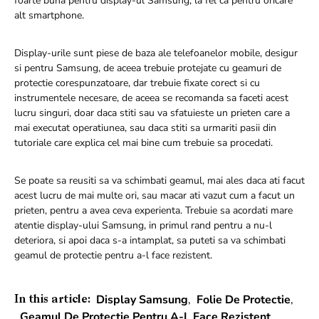
foarte buna pentru display-ul Samsung, la fel ca pentru oricare
alt smartphone.
Display-urile sunt piese de baza ale telefoanelor mobile, desigur
si pentru Samsung, de aceea trebuie protejate cu geamuri de
protectie corespunzatoare, dar trebuie fixate corect si cu
instrumentele necesare, de aceea se recomanda sa faceti acest
lucru singuri, doar daca stiti sau va sfatuieste un prieten care a
mai executat operatiunea, sau daca stiti sa urmariti pasii din
tutoriale care explica cel mai bine cum trebuie sa procedati.
Se poate sa reusiti sa va schimbati geamul, mai ales daca ati facut
acest lucru de mai multe ori, sau macar ati vazut cum a facut un
prieten, pentru a avea ceva experienta. Trebuie sa acordati mare
atentie display-ului Samsung, in primul rand pentru a nu-l
deteriora, si apoi daca s-a intamplat, sa puteti sa va schimbati
geamul de protectie pentru a-l face rezistent.
Display Samsung
,
Folie De Protectie
,
In this article:
Geamul De Protectie Pentru A-L Face Rezistent
,