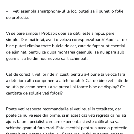
– veti asambla smartphone-ul la loc, puteti sa ii puneti o folie
de protectie.
Vi se pare simplu? Probabil doar sa cititi, este simplu, pare
simplu. Dar mai intai, aveti o veioza corespunzatoare? Apoi cat de
bine puteti elimina toate bulele de aer, care de fapt sunt esential
de eliminat, pentru ca dupa montarea geamului sa nu apara sub
geam si sa fie din nou nevoie sa il schimbati.
Cat de corect il veti prinde in clesti pentru a-l pune la veioza fara
a deteriora alta componenta a telefonului? Cat de bine veti intinde
solutia pe ecran pentru a se putea lipi foarte bine de display? Ce
cantitate de solutie veti folosi?
Poate veti respecta recomandarile si veti reusi in totalitate, dar
poate ca nu va iese din prima, si in acest caz veti regreta ca nu ati
ajuns la un specialist care are experienta si este calificat sa va
schimbe geamul fara erori. Este esential pentru a avea o protectie