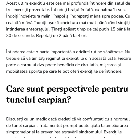
Acest ultim exercițiu este cea mai profundă întindere din setul de
trei exerciţii prezentate. Întindeţi brațul în față, cu palma în sus.
Îndoiți încheietura mâinii înapoi și îndreptați mâna spre podea. Cu
cealaltă mână, îndoiți ușor încheietura mai mult până când simțiți
întinderea antebrațului. Țineți apăsat timp de cel puțin 15 până la
30 de secunde. Repetați de 2 până la 4 ori.
Întinderea este o parte importantă a oricărei rutine sănătoase. Nu
trebuie să vă limitați regimul la exercițiile din această listă. Fiecare
parte a corpului dvs poate beneficia de circulația, mișcarea și
mobilitatea sporite pe care le pot oferi exerciţiile de întindere.
Care sunt perspectivele pentru
tunelul carpian?
Discutați cu un medic dacă credeți că vă confruntați cu sindromul
de tunel carpian. Tratamentul prompt poate ajuta la ameliorarea
simptomelor și la prevenirea agravării sindromului. Exercițiile