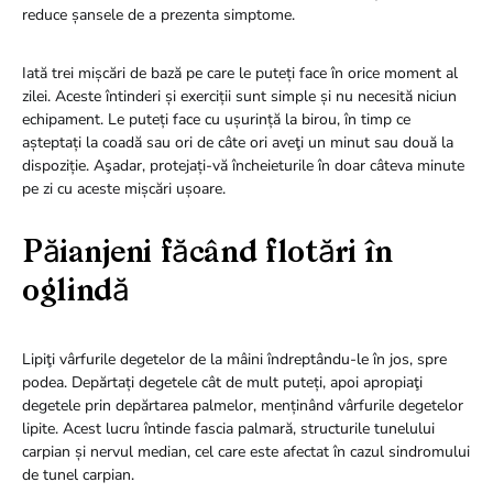
reduce șansele de a prezenta simptome.
Iată trei mișcări de bază pe care le puteți face în orice moment al
zilei. Aceste întinderi și exerciții sunt simple și nu necesită niciun
echipament. Le puteți face cu ușurință la birou, în timp ce
așteptați la coadă sau ori de câte ori aveţi un minut sau două la
dispoziție. Aşadar, protejați-vă încheieturile în doar câteva minute
pe zi cu aceste mișcări ușoare.
Păianjeni făcând flotări în
oglindă
Lipiţi vârfurile degetelor de la mâini îndreptându-le în jos, spre
podea. Depărtați degetele cât de mult puteți, apoi apropiaţi
degetele prin depărtarea palmelor, menținând vârfurile degetelor
lipite. Acest lucru întinde fascia palmară, structurile tunelului
carpian și nervul median, cel care este afectat în cazul sindromului
de tunel carpian.