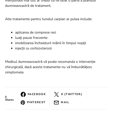
menționate mai sus ar trebui să fie doar o parte a planului
dumneavoastră de tratament.
Alte tratamente pentru tunelul carpian ar putea include:
aplicarea de comprese reci
luaţi pauze frecvente
imobilizarea încheieturii mâinii în timpul nopţii
injecții cu corticosteroizi
Medicul dumneavoastră vă poate recomanda o intervenție
chirurgicală, dacă aceste tratamente nu vă îmbunătățesc
simptomele.
FACEBOOK
X (TWITTER)
0
Shares
PINTEREST
MAIL