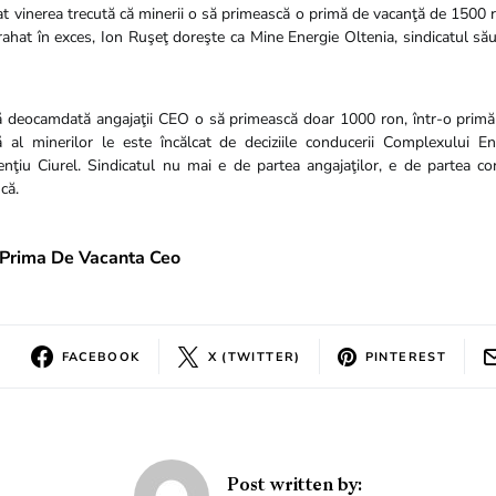
at vinerea trecută că minerii o să primească o primă de vacanţă de 1500 ro
ahat în exces, Ion Ruşeţ doreşte ca Mine Energie Oltenia, sindicatul său
ă deocamdată angajaţii CEO o să primească doar 1000 ron, într-o primă
 al minerilor le este încălcat de deciziile conducerii Complexului Ene
nţiu Ciurel. Sindicatul nu mai e de partea angajaţilor, e de partea co
că.
Prima De Vacanta Ceo
FACEBOOK
X (TWITTER)
PINTEREST
Post written by: