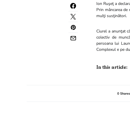
Ion Ruşeţ a declar
Prin mâncarea de r
mulţi susţinători.
Ciurel a anunţat c
colectiv de muncă
persoana lui Laure
Complexul e pe du
In this article:
0 Shares