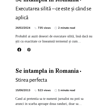
Se intampla in Romania
Executarea silită – ce este și când se
aplică
26/02/2024
735 views
2 minute read
Probabil ai auzit deseori de executare silită, însă dacă nu
știi cu exactitate ce înseamnă termenul și cum…
Se intampla in Romania
Stirea perfecta
15/06/2013
523 views
1 minute read
Cand ai pretentia sa te numesti jurnalist nu poti sa
arunci in scarba aproape doua randuri, doar sa…