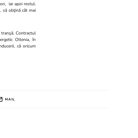
n, iar apoi restul.
, să obţină cât mai
 tranşă. Contractul
rgetic Oltenia, în
nducerii, că oricum
MAIL