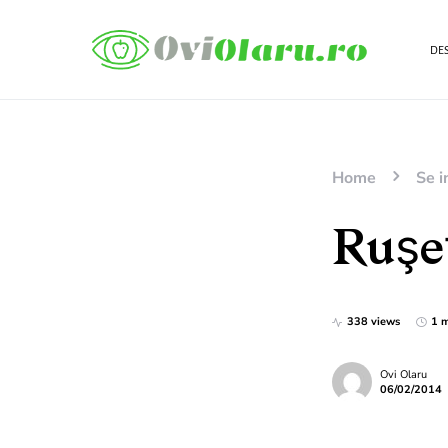
DES
Home
Se i
Ruşe
338 views
1 m
Ovi Olaru
06/02/2014