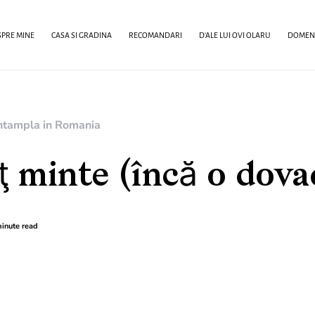
PRE MINE
CASA SI GRADINA
RECOMANDARI
D’ALE LUI OVI OLARU
DOMENI
ntampla in Romania
ţ minte (încă o dova
inute read