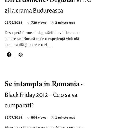
Degustari vin: O
Divertisment
zi la crama Budureasca
08/02/2024
729 views
2 minute read
Descoperă farmecul degustării de vin la crama
budureasca Bucură-te de o experiență vinicolă
memorabilă și petrece o zi…
Se intampla in Romania
Black Friday 2012 – Ce o sa va
cumparati?
15/07/2014
504 views
1 minute read
Vineri o sa fie o mare nebunie. Vinerea neagra a