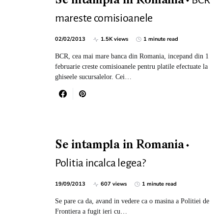
BCR
Se intampla in Romania
mareste comisioanele
02/02/2013
1.5K views
1 minute read
BCR, cea mai mare banca din Romania, incepand din 1
februarie creste comisioanele pentru platile efectuate la
ghiseele sucursalelor. Cei…
Se intampla in Romania
Politia incalca legea?
19/09/2013
607 views
1 minute read
Se pare ca da, avand in vedere ca o masina a Politiei de
Frontiera a fugit ieri cu…