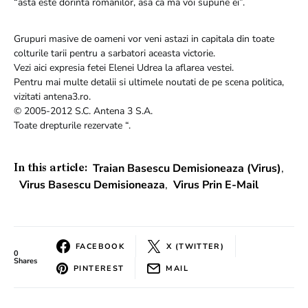
“asta este dorinta romanilor, asa ca ma voi supune ei”.
Grupuri masive de oameni vor veni astazi in capitala din toate
colturile tarii pentru a sarbatori aceasta victorie.
Vezi aici expresia fetei Elenei Udrea la aflarea vestei.
Pentru mai multe detalii si ultimele noutati de pe scena politica,
vizitati antena3.ro.
© 2005-2012 S.C. Antena 3 S.A.
Toate drepturile rezervate “.
Traian Basescu Demisioneaza (virus)
,
In this article:
Virus Basescu Demisioneaza
,
Virus Prin E-Mail
FACEBOOK
X (TWITTER)
0
Shares
PINTEREST
MAIL