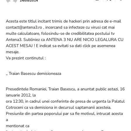
24/05/2014
Acesta este titlul incitant trimis de hackeri prin adresa de e-mail
contact@antena3.ro , incercand sa infecteze cu virusi cat mai
multe calculatoare, folosindu-se de credibilitatea postului tv
Antena3. Subliniez ca ANTENA 3 NU ARE NICIO LEGALURA CU
ACEST MESAJ ! E indicat sa evitati sa dati click pe asemenea
mesaje.
Va prezint continutul :
,, Traian Basescu demisioneaza
Presedintele Romaniei, Traian Basescu, a anuntat public astazi, 16
ianuarie 2012, la
ora 12:30, in cadrul unei conferinte de presa de urgenta la Palatul
Cotroceni ca va demisiona in decursul saptamanii acesteia.
Presiunile din partea poporului par sa fie motivul, intrucat acesta
a
mentionat ca