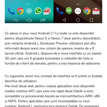
Ce aduce in plus noul Android L? Cu toate ca este disponibil
pentru dispozitivele Nexus 5 si Nexus 7 doar pentru dezvoltatori,
prin varianta Android L Developer Preview utilizatorii pot afla
informatii despre acest nou sistem de operare, inainte de a fi
lansat oficial. Android L dispune de o noua interfata cu un aspect
3D, prin care vor fi grupate butoanele si selectiile din liste in
functie de criterii de elevatie, pentru a crea impresia de adancime.
Cu siguranta, acest nou concept de interfata va fi primit cu bratele
deschise de utilizatori.
Mai mult decat atat, pentru rularea aplicatiilor este disponibil
mediul runtime ART, care este mai rapid decat Dalvik si este
compatibil cu procesoarele bazate pe microarhitectura ARM, x86
si MIPS. Pentru aplicatiile care sunt incompatibile cu noul
runtime, Android L pastreaza inca motorul Dalvik. De asemenea,