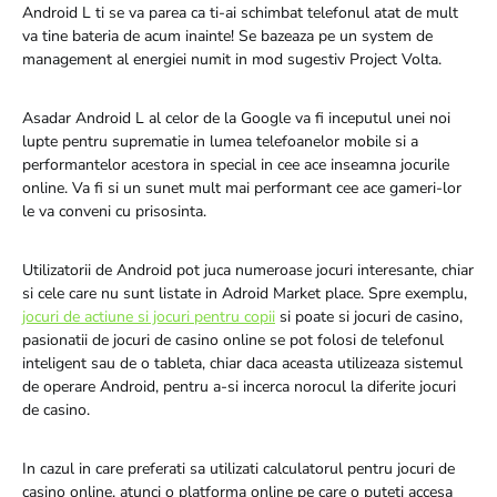
Android L ti se va parea ca ti-ai schimbat telefonul atat de mult
va tine bateria de acum inainte! Se bazeaza pe un system de
management al energiei numit in mod sugestiv Project Volta.
Asadar Android L al celor de la Google va fi inceputul unei noi
lupte pentru suprematie in lumea telefoanelor mobile si a
performantelor acestora in special in cee ace inseamna jocurile
online. Va fi si un sunet mult mai performant cee ace gameri-lor
le va conveni cu prisosinta.
Utilizatorii de Android pot juca numeroase jocuri interesante, chiar
si cele care nu sunt listate in Adroid Market place. Spre exemplu,
jocuri de actiune si jocuri pentru copii
si poate si jocuri de casino,
pasionatii de jocuri de casino online se pot folosi de telefonul
inteligent sau de o tableta, chiar daca aceasta utilizeaza sistemul
de operare Android, pentru a-si incerca norocul la diferite jocuri
de casino.
In cazul in care preferati sa utilizati calculatorul pentru jocuri de
casino online, atunci o platforma online pe care o puteti accesa