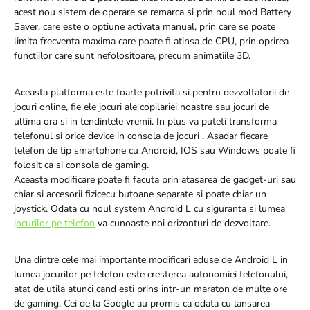
acest nou sistem de operare se remarca si prin noul mod Battery
Saver, care este o optiune activata manual, prin care se poate
limita frecventa maxima care poate fi atinsa de CPU, prin oprirea
functiilor care sunt nefolositoare, precum animatiile 3D.
Aceasta platforma este foarte potrivita si pentru dezvoltatorii de
jocuri online, fie ele jocuri ale copilariei noastre sau jocuri de
ultima ora si in tendintele vremii. In plus va puteti transforma
telefonul si orice device in consola de jocuri . Asadar fiecare
telefon de tip smartphone cu Android, IOS sau Windows poate fi
folosit ca si consola de gaming.
Aceasta modificare poate fi facuta prin atasarea de gadget-uri sau
chiar si accesorii fizicecu butoane separate si poate chiar un
joystick. Odata cu noul system Android L cu siguranta si lumea
jocurilor pe telefon
va cunoaste noi orizonturi de dezvoltare.
Una dintre cele mai importante modificari aduse de Android L in
lumea jocurilor pe telefon este cresterea autonomiei telefonului,
atat de utila atunci cand esti prins intr-un maraton de multe ore
de gaming. Cei de la Google au promis ca odata cu lansarea