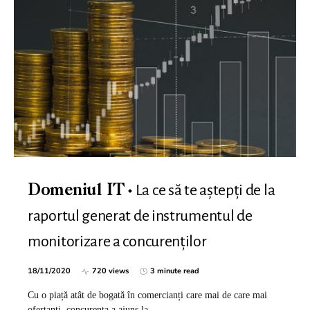
La ce să te aștepți de la
Domeniul IT
raportul generat de instrumentul de
monitorizare a concurenților
18/11/2020
720 views
3 minute read
Cu o piață atât de bogată în comercianți care mai de care mai
ofertanți, concurența a ajuns la…