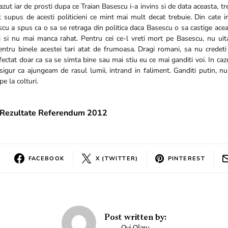
zut iar de prosti dupa ce Traian Basescu i-a invins si de data aceasta, t
t supus de acesti politicieni ce mint mai mult decat trebuie. Din cate 
cu a spus ca o sa se retraga din politica daca Basescu o sa castige acea
i si nu mai manca rahat. Pentru cei ce-l vreti mort pe Basescu, nu uit
entru binele acestei tari atat de frumoasa. Dragi romani, sa nu credet
ectat doar ca sa se simta bine sau mai stiu eu ce mai ganditi voi. In cazu
igur ca ajungeam de rasul lumii, intrand in faliment. Ganditi putin, nu
e la colturi.
Rezultate Referendum 2012
FACEBOOK
X (TWITTER)
PINTEREST
Post written by: