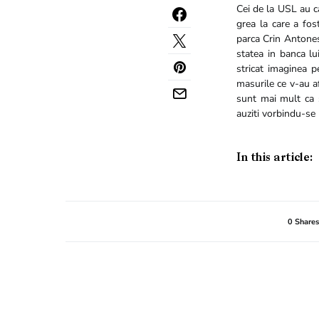
Cei de la USL au ca
grea la care a fos
parca Crin Antones
statea in banca lu
stricat imaginea p
masurile ce v-au af
sunt mai mult ca s
auziti vorbindu-se p
In this article:
0 Shares