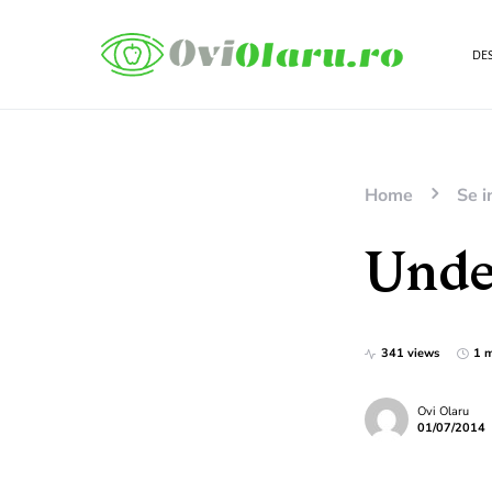
DES
Home
Se i
Unde-
341 views
1 m
Ovi Olaru
01/07/2014