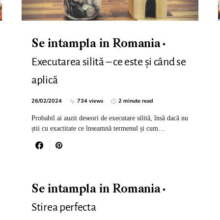
Se intampla in Romania
Executarea silită – ce este și când se
aplică
26/02/2024
734 views
2 minute read
Probabil ai auzit deseori de executare silită, însă dacă nu
știi cu exactitate ce înseamnă termenul și cum…
Se intampla in Romania
Stirea perfecta