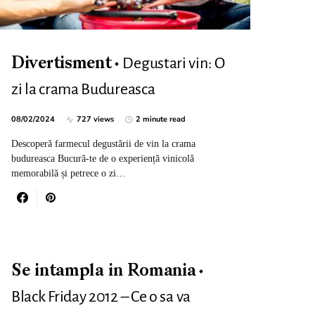
Degustari vin: O
Divertisment
zi la crama Budureasca
08/02/2024
727 views
2 minute read
Descoperă farmecul degustării de vin la crama
budureasca Bucură-te de o experiență vinicolă
memorabilă și petrece o zi…
Se intampla in Romania
Black Friday 2012 – Ce o sa va