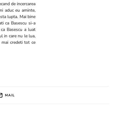
recand de incercarea
imi aduc eu aminte,
sta lupta. Mai bine
ati ca Basescu si-a
i ca Basescu a luat
l in care nu le lua,
 mai credeti tot ce
MAIL