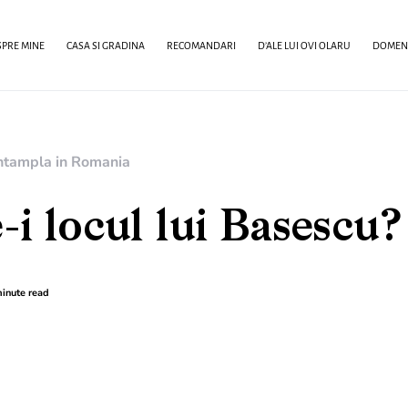
PRE MINE
CASA SI GRADINA
RECOMANDARI
D’ALE LUI OVI OLARU
DOMENI
ntampla in Romania
i locul lui Basescu?
inute read